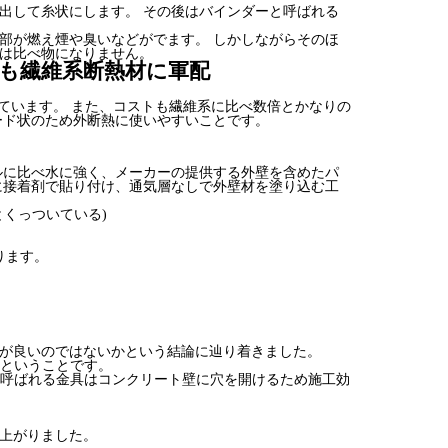
出して糸状にします。 その後はバインダーと呼ばれる
部が燃え煙や臭いなどがでます。 しかしながらそのほ
は比べ物になりません。
にも繊維系断熱材に軍配
ています。 また、コストも繊維系に比べ数倍とかなりの
ード状のため外断熱に使いやすいことです。
ルに比べ水に強く、メーカーの提供する外壁を含めたパ
に接着剤で貼り付け、通気層なしで外壁材を塗り込む工
くっついている)
ります。
が良いのではないかという結論に辿り着きました。
、ということです。
と呼ばれる金具はコンクリート壁に穴を開けるため施工効
上がりました。