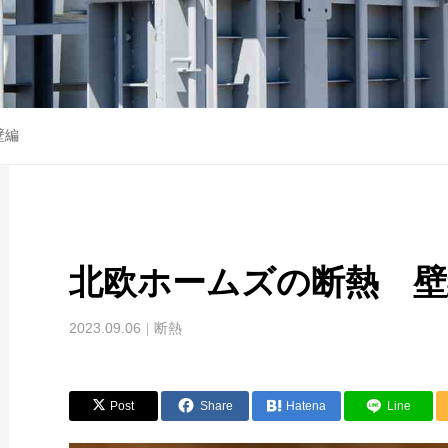
壁編
北欧ホームズの断熱 壁
2023.09.06
断熱
Post
Share
Hatena
Line