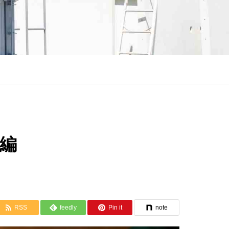
編
RSS
feedly
Pin it
note