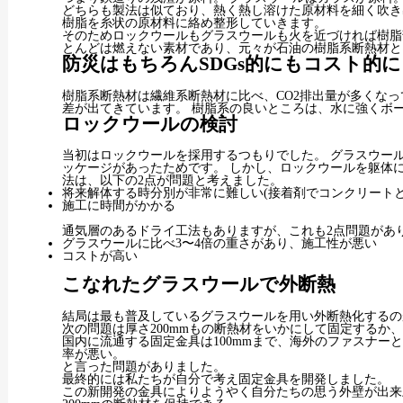
どちらも製法は似ており、熱く熱し溶けた原材料を細く吹き
樹脂を糸状の原材料に絡め整形していきます。
そのためロックウールもグラスウールも火を近づければ樹脂
とんどは燃えない素材であり、元々が石油の樹脂系断熱材と
防災はもちろんSDGs的にもコスト的
樹脂系断熱材は繊維系断熱材に比べ、CO2排出量が多くなっ
差が出てきています。 樹脂系の良いところは、水に強くボ
ロックウールの検討
当初はロックウールを採用するつもりでした。 グラスウー
ッケージがあったためです。 しかし、ロックウールを躯体
法は、以下の2点が問題と考えました。
将来解体する時分別が非常に難しい(接着剤でコンクリートと
施工に時間がかかる
通気層のあるドライ工法もありますが、これも2点問題があ
グラスウールに比べ3〜4倍の重さがあり、施工性が悪い
コストが高い
こなれたグラスウールで外断熱
結局は最も普及しているグラスウールを用い外断熱化するの
次の問題は厚さ200mmもの断熱材をいかにして固定するか
国内に流通する固定金具は100mmまで、海外のファスナー
率が悪い。
と言った問題がありました。
最終的には私たちが自分で考え固定金具を開発しました。
この新開発の金具によりようやく自分たちの思う外壁が出来