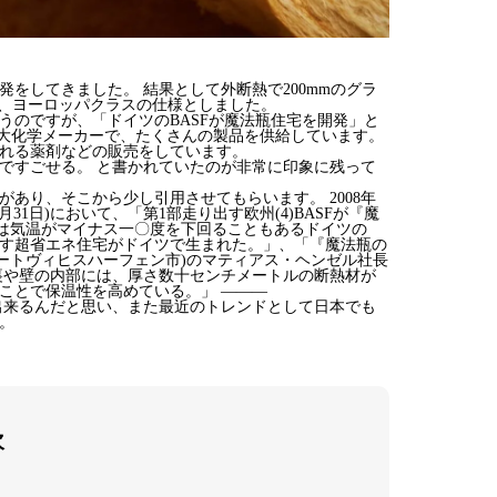
をしてきました。 結果として外断熱で200mmのグラ
ベル、ヨーロッパクラスの仕様としました。
うのですが、「ドイツのBASFが魔法瓶住宅を開発」と
巨大化学メーカーで、たくさんの製品を供給しています。
れる薬剤などの販売をしています。
ですごせる。 と書かれていたのが非常に印象に残って
あり、そこから少し引用させてもらいます。 2008年
月31日)において、「第1部走り出す欧州(4)BASFが『魔
には気温がマイナス一〇度を下回ることもあるドイツの
す超省エネ住宅がドイツで生まれた。」、「『魔法瓶の
ルートヴィヒスハーフェン市)のマティアス・ヘンゼル社長
裏や壁の内部には、厚さ数十センチメートルの断熱材が
ことで保温性を高めている。」 ———
出来るんだと思い、また最近のトレンドとして日本でも
。
次