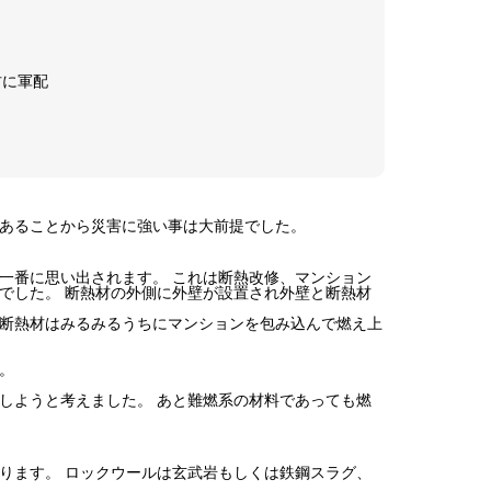
材に軍配
あることから災害に強い事は大前提でした。
一番に思い出されます。 これは断熱改修、マンション
でした。 断熱材の外側に外壁が設置され外壁と断熱材
断熱材はみるみるうちにマンションを包み込んで燃え上
。
しようと考えました。 あと難燃系の材料であっても燃
ります。 ロックウールは玄武岩もしくは鉄鋼スラグ、
。