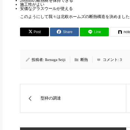
200mmの断熱材を保持できる
施工性がよい
安価なグラスウールが使える
このようにして我々は北欧ホームズの断熱構造を決めました
Post
Share
Line
not
投稿者:
Ikenaga Seiji
断熱
コメント:
3
型枠の調達