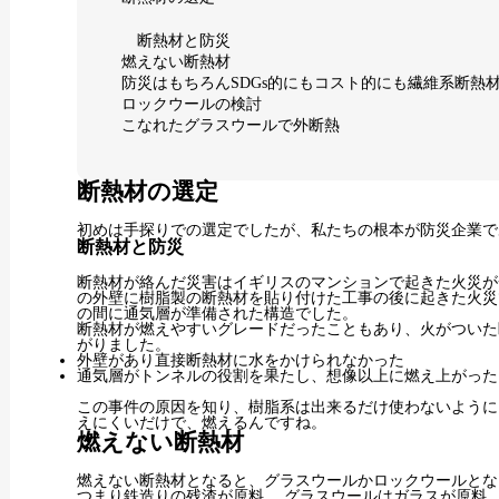
断熱材と防災
燃えない断熱材
防災はもちろんSDGs的にもコスト的にも繊維系断熱
ロックウールの検討
こなれたグラスウールで外断熱
断熱材の選定
初めは手探りでの選定でしたが、私たちの根本が防災企業で
断熱材と防災
断熱材が絡んだ災害はイギリスのマンションで起きた火災が
の外壁に樹脂製の断熱材を貼り付けた工事の後に起きた火災
の間に通気層が準備された構造でした。
断熱材が燃えやすいグレードだったこともあり、火がついた
がりました。
外壁があり直接断熱材に水をかけられなかった
通気層がトンネルの役割を果たし、想像以上に燃え上がった
この事件の原因を知り、樹脂系は出来るだけ使わないように
えにくいだけで、燃えるんですね。
燃えない断熱材
燃えない断熱材となると、グラスウールかロックウールとな
つまり鉄造りの残渣が原料。 グラスウールはガラスが原料