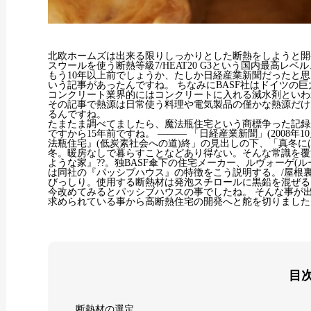
北欧ホームズは出来る限りしっかりとした断熱をしようと開発
スウールを使う断熱等級7/HEAT20 G3という国内最高レ
もう10年以上前でしょうか、たしか日経産業新聞だったと思
いう記事があったんですね。 ちなみにBASF社はドイツの
コンクリート業界的にはコンクリートに入れる減水剤といわ
その記事で熱源は日常使う料理や電気製品の僅かな熱源だけ
るんですね。
たまたま調べてましたら、魔法瓶住宅という商標争った記録が
ですから15年前ですね。 ——— 「日経産業新聞」(2008年10
法瓶住宅』(低炭素社会への道)終」の見出しの下、「真冬
冬。暖房なしで暮らすことなどあり得ない。そんな常識を覆
ような家』??。独BASF傘下の住宅メーカー、ルヴォーゲ(
は同社の『パッシブハウス』の特徴をこう説明する。/屋根
びっしり。使用する断熱材は発泡スチロールに黒鉛を混ぜる
今改めてみるとパッシブハウスの事でしたね。 そんな事が
求められている事から高断熱住宅の開発へと舵を切りました
目
断熱材の選定