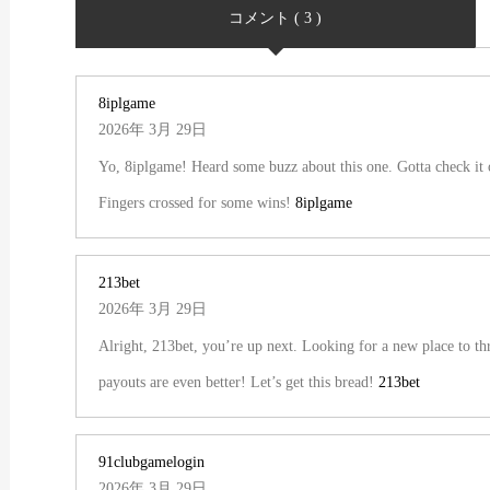
コメント ( 3 )
8iplgame
2026年 3月 29日
Yo, 8iplgame! Heard some buzz about this one. Gotta check it ou
Fingers crossed for some wins!
8iplgame
213bet
2026年 3月 29日
Alright, 213bet, you’re up next. Looking for a new place to 
payouts are even better! Let’s get this bread!
213bet
91clubgamelogin
2026年 3月 29日