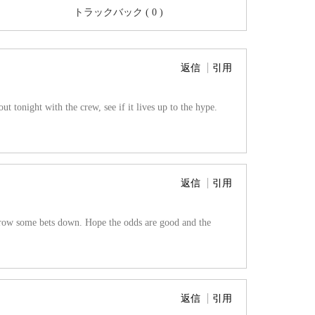
トラックバック ( 0 )
返信
引用
t tonight with the crew, see if it lives up to the hype.
返信
引用
throw some bets down. Hope the odds are good and the
返信
引用