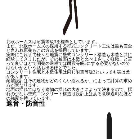
北欧ホームズは耐震等級3を標準としています。
また、北欧ホームズの採用する壁式コンクリート工法は最も安全
と言われ原発もこの方式を採用しています。
実際にこれまで様々な地震に壁式コンクリート構造も木造と共に
経験してきましたが、その被害は木造と比べまさしく軽微、と言
って良いほどで開発の過程では耐震等級3にする必要がないので
はないかという話も出るほどでした。
コンクリート住宅と木造住宅は同じ耐震等級3といっても実は差
があります。
耐震設計はその建物がどのくらい揺れるか、によって計算の求め
方が異なります。
地面の揺れではなく建物の揺れの大きさによって決まるので、揺
れの少ない壁式コンクリート構造は設計上はある意味過剰なほど
の強度を持っています。
遮音・防音性