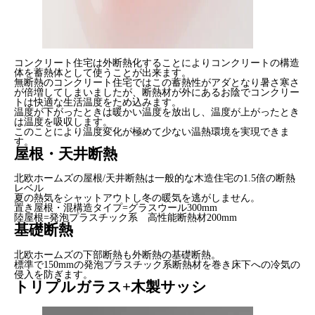
コンクリート住宅は外断熱化することによりコンクリートの構造
体を蓄熱体として使うことが出来ます。
無断熱のコンクリート住宅ではこの蓄熱性がアダとなり暑さ寒さ
が倍増してしまいましたが、断熱材が外にあるお陰でコンクリー
トは快適な生活温度をため込みます。
温度が下がったときは暖かい温度を放出し、温度が上がったとき
は温度を吸収します。
このことにより温度変化が極めて少ない温熱環境を実現できま
す。
屋根・天井断熱
北欧ホームズの屋根/天井断熱は一般的な木造住宅の1.5倍の断熱
レベル
夏の熱気をシャットアウトし冬の暖気を逃がしません。
置き屋根・混構造タイプ=グラスウール300mm
陸屋根=発泡プラスチック系 高性能断熱材200mm
基礎断熱
北欧ホームズの下部断熱も外断熱の基礎断熱。
標準で150mmの発泡プラスチック系断熱材を巻き床下への冷気の
侵入を防ぎます。
トリプルガラス+木製サッシ