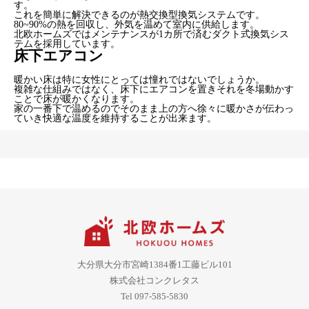
す。
これを簡単に解決できるのが熱交換型換気システムです。
80~90%の熱を回収し、外気を温めて室内に供給します。
北欧ホームズではメンテナンスが1カ所で済むダクト式換気シス
テムを採用しています。
床下エアコン
暖かい床は特に女性にとっては憧れではないでしょうか。
複雑な仕組みではなく、床下にエアコンを置きそれを冬場動かす
ことで床が暖かくなります。
家の一番下で温めるのでそのまま上の方へ徐々に暖かさが伝わっ
ていき快適な温度を維持することが出来ます。
大分県大分市宮崎1384番1工藤ビル101
株式会社コンクレタス
Tel 097-585-5830