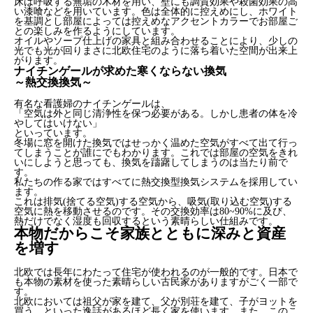
床は呼吸する無垢の木材を用い、壁にも調質効果や殺菌効果の高
い漆喰などを用いています。色は全体的に控えめにし、ホワイト
を基調とし部屋によっては控えめなアクセントカラーでお部屋ご
との楽しみを作るようにしています。
オイルやソープ仕上げの家具と組み合わせることにより、少しの
光でも光が回りまさに北欧住宅のように落ち着いた空間が出来上
がります。
ナイチンゲールが求めた寒くならない換気
～熱交換換気～
有名な看護婦のナイチンゲールは、
「空気は外と同じ清浄性を保つ必要がある。しかし患者の体を冷
やしてはいけない」
といっています。
冬場に窓を開けた換気ではせっかく温めた空気がすべて出て行っ
てしまうことが誰にでもわかります。これでは部屋の空気をきれ
いにしようと思っても、換気を躊躇してしまうのは当たり前で
す。
私たちの作る家ではすべてに熱交換型換気システムを採用してい
ます。
これは排気(捨てる空気)する空気から、吸気(取り込む空気)する
空気に熱を移動させるのです。その交換効率は80~90%に及び、
熱だけでなく湿度も回収するという素晴らしい仕組みです。
本物だからこそ家族とともに深みと資産
を増す
北欧では長年にわたって住宅が使われるのが一般的です。日本で
も本物の素材を使った素晴らしい古民家がありますがごく一部で
す。
北欧においては祖父が家を建て、父が別荘を建て、子がヨットを
買う。といった逸話があるほど長く家を使います。また、このこ