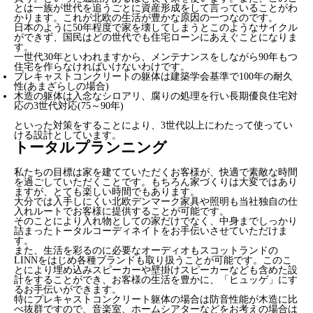
とは一族が世代を追うごとに資産形成をして言っていることがわ
かります。これが北欧の生活が豊かな原因の一つなのです。
日本のように50年程度で家を壊してしまうとこのようなサイクル
ができず、国民はどの世代でも住宅ローンにあえぐことになりま
す。
一世代30年といわれますから、メンテナンスをしながら90年もつ
住宅を作らなければいけないわけです。
プレキャストコンクリートの躯体は建築学会基準で100年の耐久
性(あまざらしの場合)
木造の躯体は入念なシロアリ、腐りの処理を行い長期優良住宅対
応の3世代対応(75～90年)
といった対策をすることにより、3世代以上にわたって使ってい
ける設計としています。
トータルプランニング
私たちの目標は家を建てていただくお客様が、快適で素敵な時間
を過ごしていただくことです。もちろん家づくりは大変ではあり
ますが、とても楽しい時間でもあります。
大分では入手しにくい北欧デンマーク家具や照明も当社独自の仕
入れルートでお客様に提供することが可能です。
そのことにより入れ物としての家だけでなく、中身までしっかり
詰まったトータルコーディネイトをお手伝いさせていただけま
す。
また、生活を彩るのに必要なオーディオもスコットランドの
LINNをはじめ各種ブランドも取り扱うことが可能です。このこ
とにより埋め込みスピーカーや壁掛けスピーカーなども含めた設
計をすることができ、お客様の生活を豊かに、「ヒュッゲ」にす
るお手伝いができます。
特にプレキャストコンクリート躯体の場合は防音性能が木造に比
べ抜群ですので、音楽室、ホームシアターなどをお考えの場合は