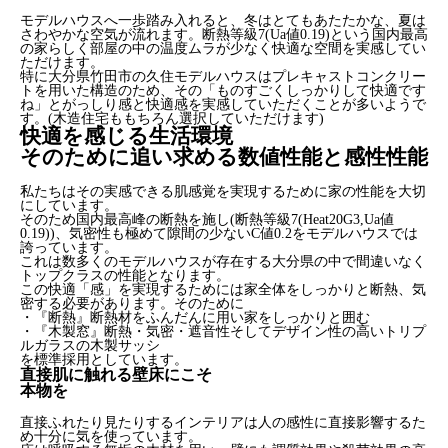
モデルハウスへ一歩踏み入れると、冬はとてもあたたかな、夏は
さわやかな空気が流れます。断熱等級7(Ua値0.19)という国内最高
の家らしく部屋の中の温度ムラが少なく快適な空間を実感してい
ただけます。
特に大分県竹田市の久住モデルハウスはプレキャストコンクリー
トを用いた構造のため、その「ものすごくしっかりして快適です
ね」とがっしり感と快適感を実感していただくことが多いようで
す。(木造住宅ももちろん選択していただけます)
快適を感じる生活環境
そのために追い求める数値性能と感性性能
私たちはその実感できる肌感覚を実現するために家の性能を大切
にしています。
そのため国内最高峰の断熱を施し(断熱等級7(Heat20G3,Ua値
0.19))、気密性も極めて隙間の少ないC値0.2をモデルハウスでは
誇っています。
これは数多くのモデルハウスが存在する大分県の中で間違いなく
トップクラスの性能となります。
この快適「感」を実現するためには家全体をしっかりと断熱、気
密する必要があります。そのために
・『断熱』断熱材をふんだんに用い家をしっかりと囲む
・『木製窓』断熱・気密・遮音性そしてデザイン性の高いトリプ
ルガラスの木製サッシ
を標準採用としています。
直接肌に触れる壁床にこそ
本物を
直接ふれたり見たりするインテリアは人の感性に直接影響するた
め十分に気を使っています。