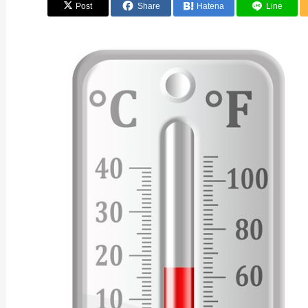
Post
Share
Hatena
Line