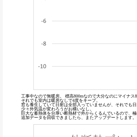
工事中なので無暖房。 標高800mなので大分なのにマイナス
それでも室内は暖房なしで4度をキープ。
窓も養生していて日射は全部入っていませんが、それでも日
少々外気温が変わろうがお構いなし。
巨大な蓄熱体を分厚い断熱材で外からくるんでいるので、極
追加データを回収できましたら、またアップデートします。