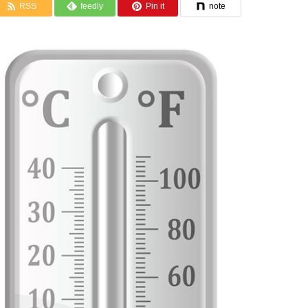
RSS
feedly
Pin it
note